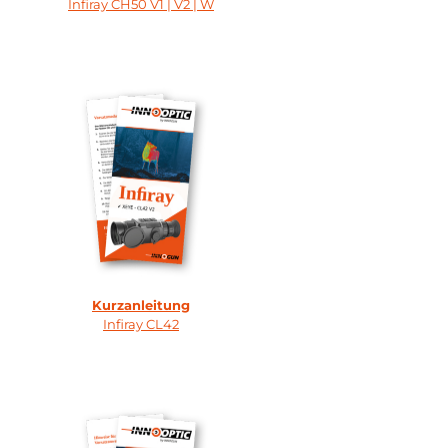
Infiray CH50 V1 | V2 | W
Kurzanleitung
Infiray CL42