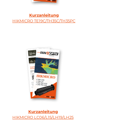
Kurzanleitung
HIKMICRO TE19C/TH35C/TH35PC
Kurzanleitung
HIKMICRO LC06/L15/LH19/LH25