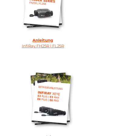
Anleitung
InfiRay FH25R | FL25R