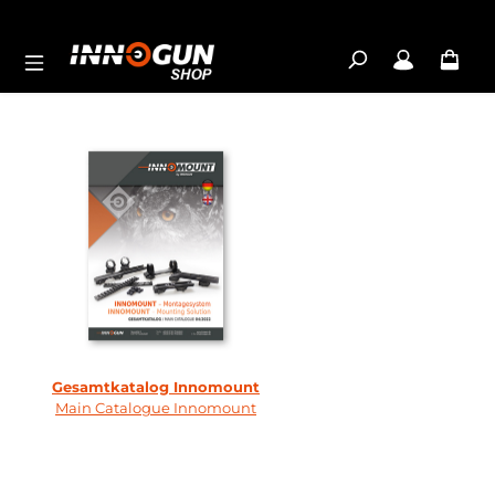
Skip to main content
Gesamtkatalog Innomount
Main Catalogue Innomount