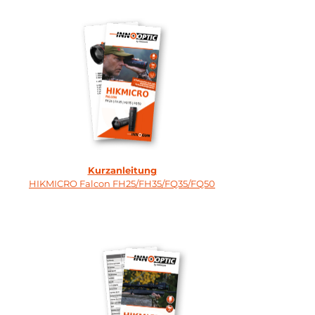
Kurzanleitung
HIKMICRO Falcon FH25/FH35/FQ35/FQ50