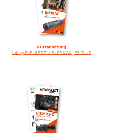
Kurzanleitung
Infiray EYE III E3 PLUS / E3 MAX | E6 PLUS