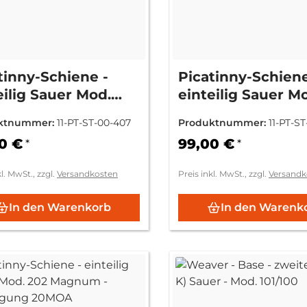
tinny-Schiene -
Picatinny-Schiene
eilig Sauer Mod.
einteilig Sauer M
202 - Vorneigung
ktnummer:
11-PT-ST-00-407
Produktnummer:
11-PT-S
20MOA
0MOA
0 €
99,00 €
*
*
kl. MwSt., zzgl.
Versandkosten
Preis inkl. MwSt., zzgl.
Versandk
In den Warenkorb
In den Warenk