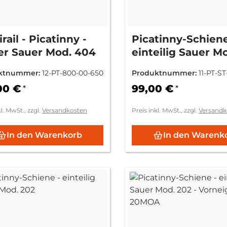
rail - Picatinny -
Picatinny-Schiene
er Sauer Mod. 404
einteilig Sauer M
100/101
ktnummer:
12-PT-800-00-650
Produktnummer:
11-PT-ST
00 €
99,00 €
*
*
kl. MwSt., zzgl.
Versandkosten
Preis inkl. MwSt., zzgl.
Versandk
In den Warenkorb
In den Warenk