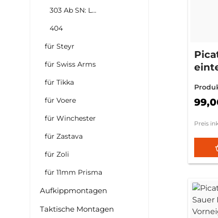
303 Ab SN: L...
404
für Steyr
Pica
für Swiss Arms
eint
202
für Tikka
Produ
für Voere
99,0
für Winchester
Preis in
für Zastava
für Zoli
für 11mm Prisma
Aufkippmontagen
Taktische Montagen