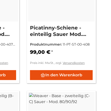
 -
Picatinny-Schiene -
od.
einteilig Sauer Mod.
202 Magnum
T-00-407-2
Produktnummer:
11-PT-ST-00-408
99,00 €
*
osten
Preis inkl. MwSt., zzgl.
Versandkosten
orb
In den Warenkorb