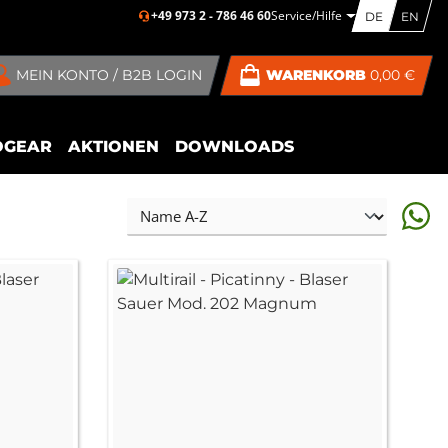
+49 973 2 - 786 46 60
Service/Hilfe
DE
EN
MEIN KONTO / B2B LOGIN
WARENKORB
0,00 €
OGEAR
AKTIONEN
DOWNLOADS