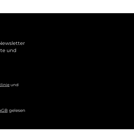
Newsletter
kte und
linie
und
AGB
gelesen