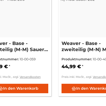
er - Base -
Weaver - Base -
teilig (M-M) Sauer -
zweiteilig (M-N) 
 200
Sauer 202
ktnummer:
10-00-059
Produktnummer:
10-00-4
9 €
44,99 €
*
*
kl. MwSt., zzgl.
Versandkosten
Preis inkl. MwSt., zzgl.
Versandk
In den Warenkorb
In den Warenk