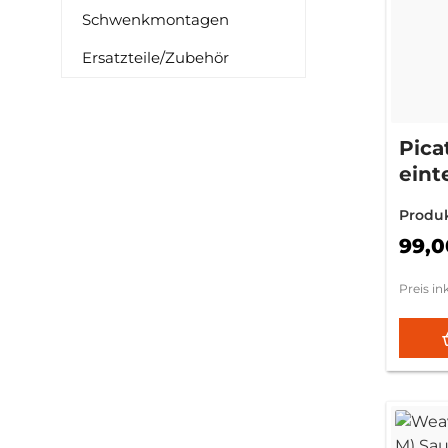
Schwenkmontagen
Ersatzteile/Zubehör
Pica
eint
202
Produ
Vor
20MO
99,0
Preis in