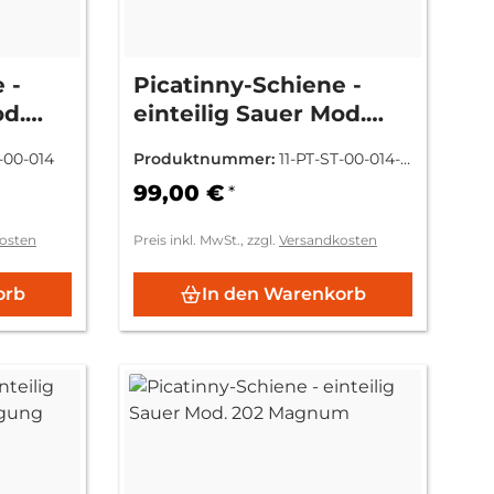
 -
Picatinny-Schiene -
od.
einteilig Sauer Mod.
100/101 - Vorneigung
-00-014
Produktnummer:
11-PT-ST-00-014-2
20MOA
0MOA
99,00 €
*
osten
Preis inkl. MwSt., zzgl.
Versandkosten
orb
In den Warenkorb