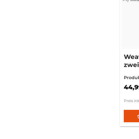
Weav
zwei
Mod.
Produ
44,9
Preis in