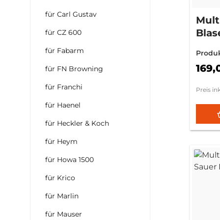
für Carl Gustav
Multi
Blas
für CZ 600
100/
für Fabarm
Produ
169,
für FN Browning
für Franchi
Preis in
für Haenel
für Heckler & Koch
für Heym
für Howa 1500
für Krico
für Marlin
für Mauser