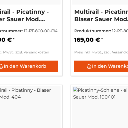
rail - Picatinny -
Multirail - Picatin
er Sauer Mod.
Blaser Sauer Mod
101
ktnummer:
12-PT-800-00-014
Produktnummer:
12-PT-8
00 €
169,00 €
*
*
kl. MwSt., zzgl.
Versandkosten
Preis inkl. MwSt., zzgl.
Versandk
In den Warenkorb
In den Warenk