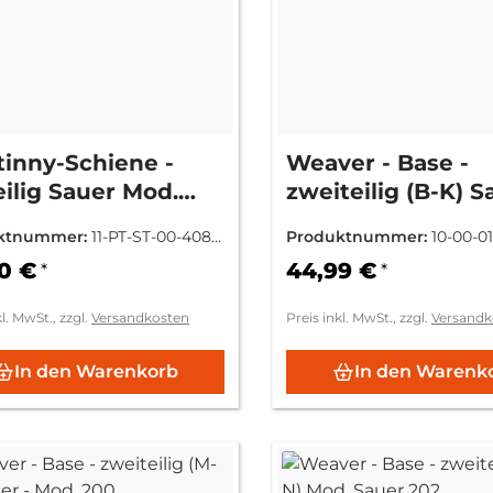
tinny-Schiene -
Weaver - Base -
eilig Sauer Mod.
zweiteilig (B-K) S
 Magnum -
Mod. 101/100
ktnummer:
11-PT-ST-00-408-
Produktnummer:
10-00-0
neigung 20MOA
A
0 €
44,99 €
*
*
kl. MwSt., zzgl.
Versandkosten
Preis inkl. MwSt., zzgl.
Versandk
In den Warenkorb
In den Warenk