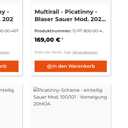
ny -
Multirail - Picatinny -
. 202
Blaser Sauer Mod. 202
Magnum
00-00-407
Produktnummer:
12-PT-800-00-40
8
169,00 €
*
osten
Preis inkl. MwSt., zzgl.
Versandkosten
orb
In den Warenkorb