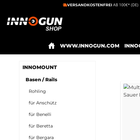
AB 100€* (DE)
VERSANDKOSTENFREI
m Hauptinhalt springen
Zur Suche springen
Zur Hauptnavigation springen
WWW.INNOGUN.COM
INNO
INNOMOUNT
Basen / Rails
Rohling
für Anschütz
für Benelli
für Beretta
für Bergara