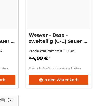
Weaver - Base -
auer -
zweiteilig (C-C) Sauer -
Mod. 80/90/92
14
Produktnummer:
10-00-015
44,99 €
*
osten
Preis inkl. MwSt., zzgl.
Versandkosten
orb
In den Warenkorb