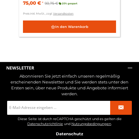
75,00 €
*
93,75 €
20% gespart
Preis inkl. MwSt., zzgl.
Versandkosten
In den Warenkorb
NEWSLETTER
Abonnieren Sie jetzt einfach unseren regelmäßig
erscheinenden Newsletter und Sie werden stets unter den
Ersten sein, über neue Produkte und Angebote informiert
werden.
E-
Mail-
Adresse
*
Diese Seite ist durch reCAPTCHA geschützt und es gelten die
Datenschutzrichtlinie
und
Nutzungsbedingungen
.
Datenschutz