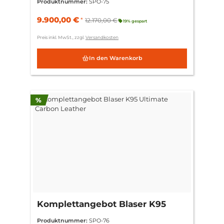
Produktnummer:
SPO-75
9.900,00 €
*
12.170,00 €
19% gespart
Preis inkl. MwSt., zzgl.
Versandkosten
In den Warenkorb
Rabatt
%
Komplettangebot Blaser K95
Ultimate Carbon Leather
Produktnummer:
SPO-76