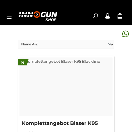
Zum Hauptinhalt springen
Rabatt
%
Komplettangebot Blaser K95
Blackline