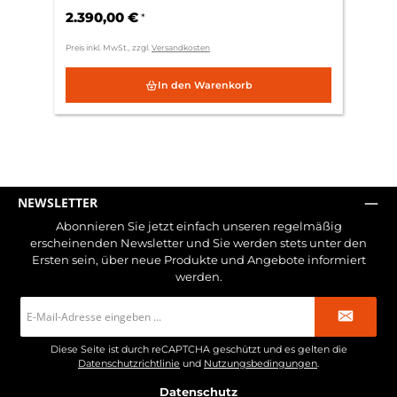
2.390,00 €
*
Preis inkl. MwSt., zzgl.
Versandkosten
In den Warenkorb
NEWSLETTER
Abonnieren Sie jetzt einfach unseren regelmäßig
erscheinenden Newsletter und Sie werden stets unter den
Ersten sein, über neue Produkte und Angebote informiert
werden.
E-
Mail-
Adresse
*
Diese Seite ist durch reCAPTCHA geschützt und es gelten die
Datenschutzrichtlinie
und
Nutzungsbedingungen
.
Datenschutz